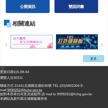
徵
公開資訊
雙語詞彙
信
疫
相關連結
苗
注
射
預
防
針
更多
口
:::
罩
更新日期
115-08-04
瀏覽人次
30211
回
首
聯絡方式:31441北埔鄉北埔街90號 TEL:(03)5802304 E-
頁
mail:
9999252@hchg.gov.tw
如對本所有任何意見或疑問 請 mail to 9999252@hchg.gov.tw
網
本網站為新竹縣北埔鄉版權所有
站