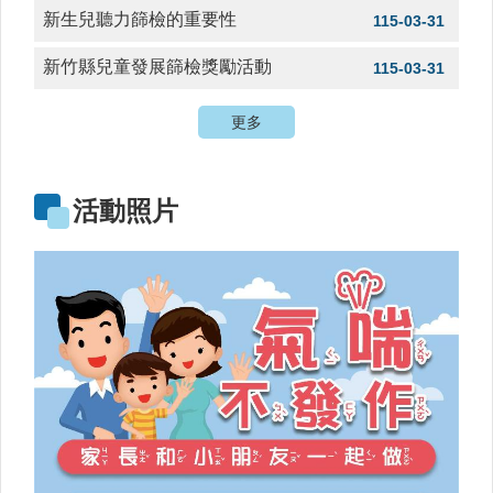
時
新生兒聽力篩檢的重要性
115-03-31
間
表
新竹縣兒童發展篩檢獎勵活動
115-03-31
法
更多
規
查
詢
活動照片
網
站
連
結
相
關
連
結
健
康
運