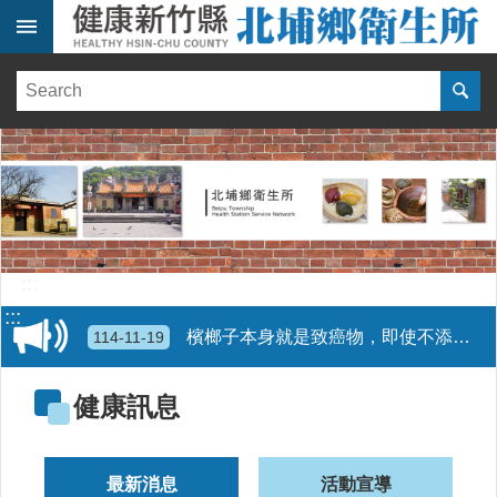
跳到主要內容區塊
:::
健
康
訊
息
單
位
簡
介
:::
便
:::
民
檳榔子本身就是致癌物，即使不添加配料也會導致癌症
114-11-19
服
務
長照2.0 專業照顧您 1966專線
113-06-12
健康訊息
線
上
起身慢、腳踏實，長者防跌最安心~
115-05-09
報
最新消息
活動宣導
名