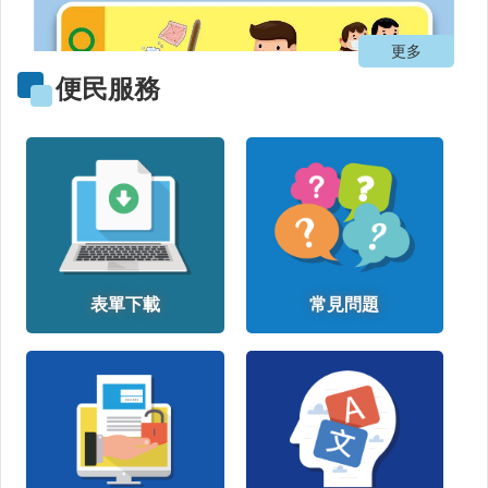
動
飲
更多
食
專
便民服務
區
公
益
勸
募
條
例
第
6
表單下載
常見問題
條
第
1
項
定
期
公
開