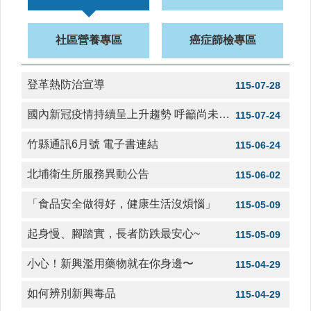
醫
療
社區營養專區
癌症篩檢專區
資
源
登革熱防治宣導
115-07-28
社
區
國內新冠疫情持續呈上升趨勢 呼籲尚未接種疫苗民眾儘速接種 落實個人防護措施
115-07-24
資
源
竹縣通訊6月號 電子書連結
115-06-24
門
北埔衛生所服務異動公告
115-06-02
診
時
「食品安全做得好，健康生活沒煩惱」
間
115-05-09
表
起身慢、腳踏實，長者防跌最安心~
115-05-09
預
防
小心！新興濫用藥物就在你身邊〜
115-04-29
與
注
如何辨別新興毒品
115-04-29
射