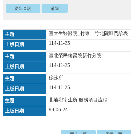
醫
療
資
源
臺大生醫醫院_竹東、竹北院區門診表
社
114-11-25
區
資
臺北榮民總醫院新竹分院
源
114-11-25
門
診
徐診所
時
114-11-25
間
表
北埔鄉衛生所 服務項目流程
預
99-06-24
防
與
注
射