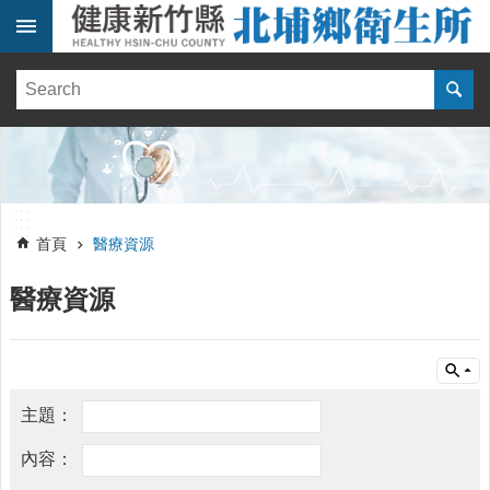
跳到主要內容區塊
:::
健
康
訊
息
單
:::
位
:::
簡
首頁
醫療資源
介
醫療資源
便
民
服
務
線
上
報
名