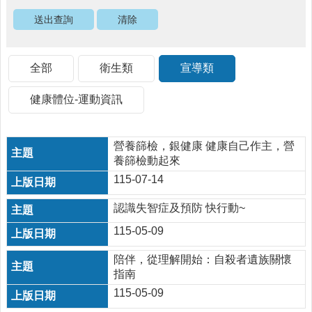
醫
療
資
源
全部
衛生類
宣導類
社
健康體位-運動資訊
區
資
源
營養篩檢，銀健康 健康自己作主，營
養篩檢動起來
門
診
115-07-14
時
間
認識失智症及預防 快行動~
表
115-05-09
預
陪伴，從理解開始：自殺者遺族關懷
防
指南
與
注
115-05-09
射