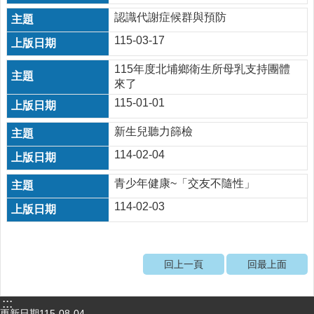
動
認識代謝症候群與預防
飲
食
115-03-17
專
區
115年度北埔鄉衛生所母乳支持團體
來了
公
115-01-01
益
勸
新生兒聽力篩檢
募
條
114-02-04
例
第
青少年健康~「交友不隨性」
6
114-02-03
條
第
1
項
定
回上一頁
回最上面
期
公
:::
開
更新日期
115-08-04