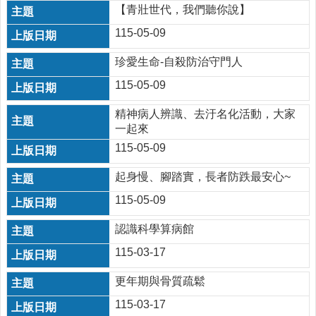
時
【青壯世代，我們聽你說】
間
115-05-09
表
珍愛生命-自殺防治守門人
法
規
115-05-09
查
詢
精神病人辨識、去汙名化活動，大家
一起來
網
115-05-09
站
連
起身慢、腳踏實，長者防跌最安心~
結
115-05-09
相
關
認識科學算病館
連
結
115-03-17
健
更年期與骨質疏鬆
康
115-03-17
運