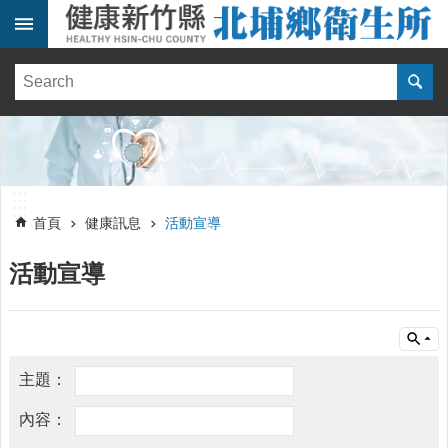
跳到主要內容區塊
:::
健
康
訊
息
單
:::
位
:::
簡
首頁
健康訊息
活動宣導
介
活動宣導
便
民
服
務
線
上
報
名